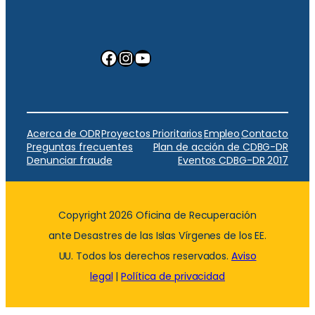
Facebook
Instagram
YouTube
Acerca de ODR
Proyectos Prioritarios
Empleo
Contacto
Preguntas frecuentes
Plan de acción de CDBG-DR
Denunciar fraude
Eventos CDBG-DR 2017
Copyright 2026 Oficina de Recuperación
ante Desastres de las Islas Vírgenes de los EE.
UU. Todos los derechos reservados.
Aviso
legal
|
Política de privacidad