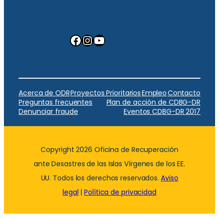
Facebook
Instagram
YouTube
Acerca de ODR
Proyectos Prioritarios
Empleo
Contacto
Preguntas frecuentes
Plan de acción de CDBG-DR
Denunciar fraude
Eventos CDBG-DR 2017
Copyright 2026 Oficina de Recuperación
ante Desastres de las Islas Vírgenes de los EE.
UU. Todos los derechos reservados.
Aviso
legal
|
Política de privacidad