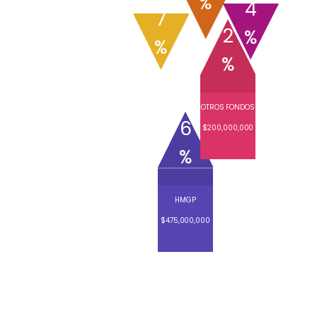
%
4
7
2
%
%
%
OTROS FONDOS
6
$200,000,000
%
HMGP
$475,000,000