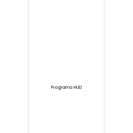
$25B
$25B
$25B
Programa HUD
$21.48
$25B