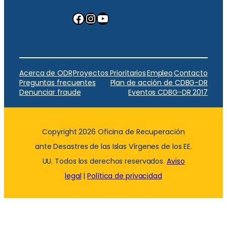
Facebook
Instagram
YouTube
Acerca de ODR
Proyectos Prioritarios
Empleo
Contacto
Preguntas frecuentes
Plan de acción de CDBG-DR
Denunciar fraude
Eventos CDBG-DR 2017
Copyright 2026 Oficina de Recuperación
ante Desastres de las Islas Vírgenes de los EE.
UU. Todos los derechos reservados.
Aviso
legal
|
Política de privacidad