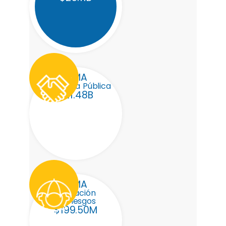
FEMA
Asistencia Pública
$21.48B
FEMA
Mitigación
de riesgos
$199.50M