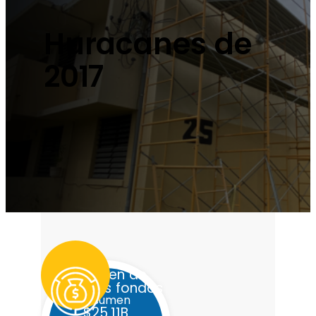
Huracanes de
2017
Resumen de
todos los fondos
resumen
$25.11B