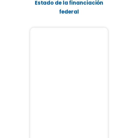
Estado de la financiación
federal
$21.48
$25B
$25B
$25B