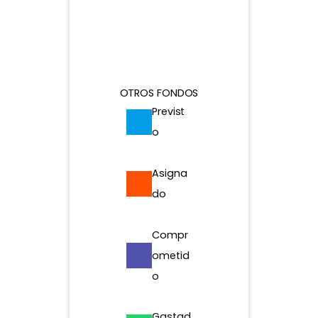
$25B
OTROS FONDOS
Previst
o
Asigna
do
Compr
ometid
o
Gastad