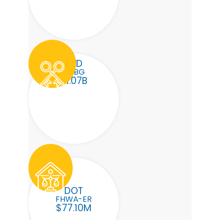
HUD
CDBG
$1.07B
DOT
FHWA-ER
$77.10M