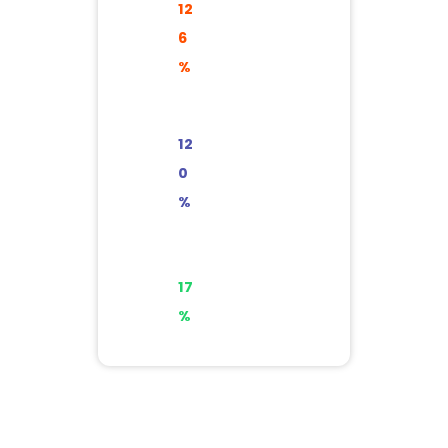
Asigna
12
do 126%
6
%
Compro
12
metido
0
120%
%
Gastad
17
o 17%
%