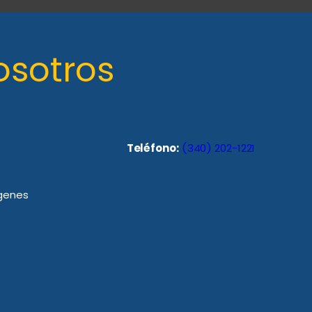
osotros
Teléfono:
(340) 202-1221
rgenes