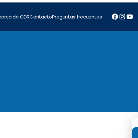
Facebo
Inst
Yo
cerca de ODR
Contacto
Preguntas frecuentes
tos
Noticias e Informes
Programas
Financiación
Con