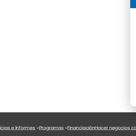
icias e Informes
Programas
Financiación
Hacer negocios co