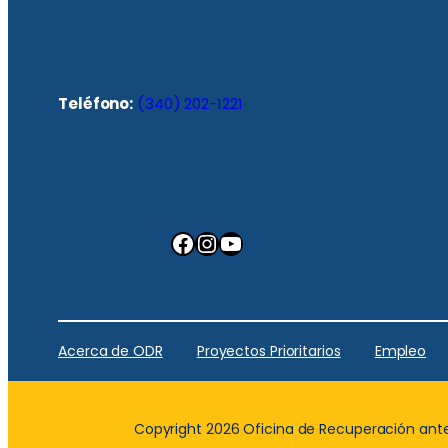
Teléfono:
(340) 202-1221
Facebook
Instagram
YouTube
Acerca de ODR
Proyectos Prioritarios
Empleo
Copyright 2026 Oficina de Recuperación ante 