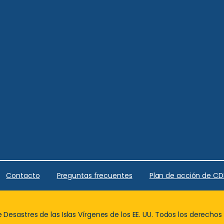
Contacto
Preguntas frecuentes
Plan de acción de C
Desastres de las Islas Vírgenes de los EE. UU. Todos los derechos