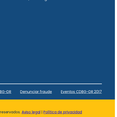
DBG-DR
Denunciar fraude
Eventos CDBG-DR 2017
 reservados.
Aviso legal
|
Política de privacidad