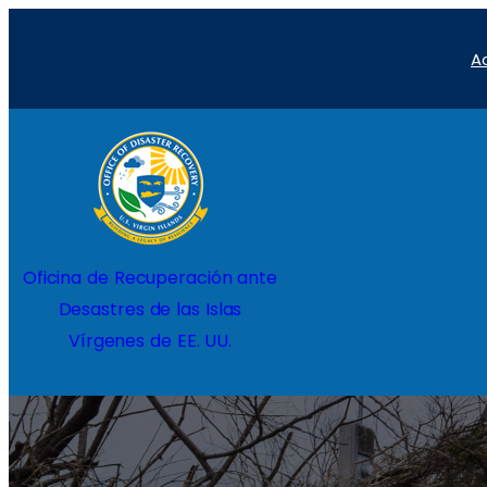
Saltar
A
al
contenido
Inicio
Proyec
Oficina de Recuperación ante
Desastres de las Islas
Vírgenes de EE. UU.