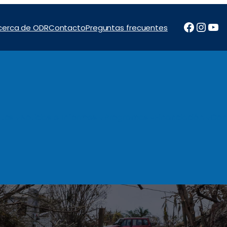
Facebo
Inst
Yo
cerca de ODR
Contacto
Preguntas frecuentes
tos
Noticias e Informes
Programas
Financiación
Con