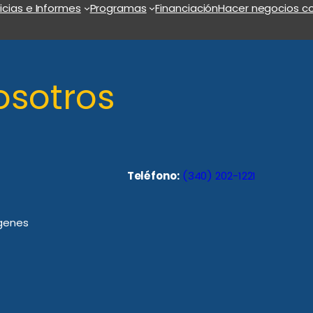
icias e Informes
Programas
Financiación
Hacer negocios co
osotros
Teléfono:
(340) 202-1221
rgenes