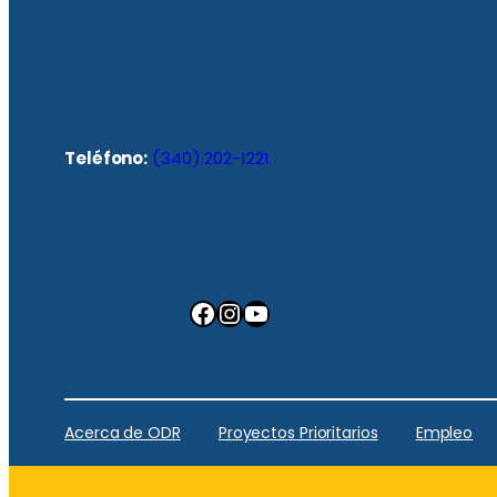
Teléfono:
(340) 202-1221
Facebook
Instagram
YouTube
Acerca de ODR
Proyectos Prioritarios
Empleo