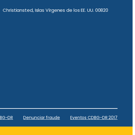
Christiansted, Islas Vírgenes de los EE. UU. 00820
DBG-DR
Denunciar fraude
Eventos CDBG-DR 2017