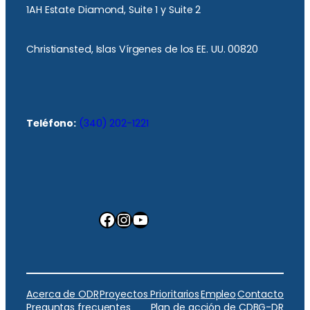
1AH Estate Diamond, Suite 1 y Suite 2
Christiansted, Islas Vírgenes de los EE. UU. 00820
Teléfono:
(340) 202-1221
Facebook
Instagram
YouTube
Acerca de ODR
Proyectos Prioritarios
Empleo
Contacto
Preguntas frecuentes
Plan de acción de CDBG-DR