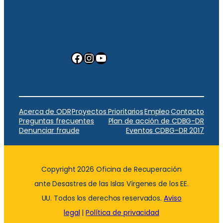
Facebook
Instagram
YouTube
Acerca de ODR
Proyectos Prioritarios
Empleo
Contacto
Preguntas frecuentes
Plan de acción de CDBG-DR
Denunciar fraude
Eventos CDBG-DR 2017
Copyright 2026 Oficina de Recuperación
ante Desastres de las Islas Vírgenes de los EE.
UU. Todos los derechos reservados.
Aviso
legal
|
Política de privacidad