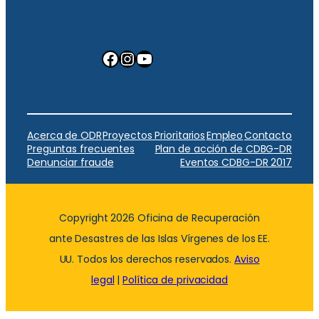
Facebook
Instagram
YouTube
Acerca de ODR
Proyectos Prioritarios
Empleo
Contacto
Preguntas frecuentes
Plan de acción de CDBG-DR
Denunciar fraude
Eventos CDBG-DR 2017
Copyright 2026 Oficina de Recuperación
ante Desastres de las Islas Vírgenes de los EE.
UU. Todos los derechos reservados.
Aviso
legal
|
Política de privacidad