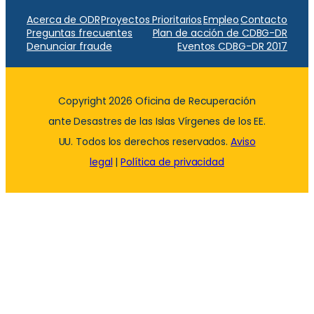
Acerca de ODR
Proyectos Prioritarios
Empleo
Contacto
Preguntas frecuentes
Plan de acción de CDBG-DR
Denunciar fraude
Eventos CDBG-DR 2017
Copyright 2026 Oficina de Recuperación
ante Desastres de las Islas Vírgenes de los EE.
UU. Todos los derechos reservados.
Aviso
legal
|
Política de privacidad