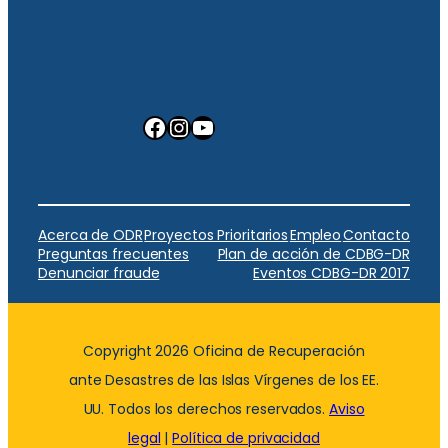
Facebook
Instagram
YouTube
Acerca de ODR
Proyectos Prioritarios
Empleo
Contacto
Preguntas frecuentes
Plan de acción de CDBG-DR
Denunciar fraude
Eventos CDBG-DR 2017
Copyright 2026 Oficina de Recuperación
ante Desastres de las Islas Vírgenes de los EE.
UU. Todos los derechos reservados.
Aviso
legal
|
Política de privacidad