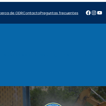
Facebo
Inst
Yo
cerca de ODR
Contacto
Preguntas frecuentes
tos
Noticias e Informes
Programas
Financiación
Con