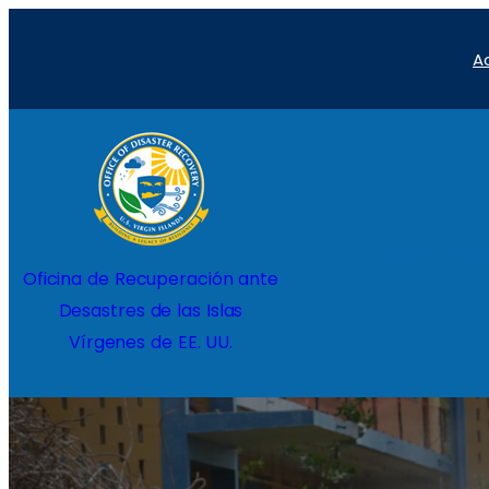
A
Inicio
Proyec
Oficina de Recuperación ante
Desastres de las Islas
Vírgenes de EE. UU.