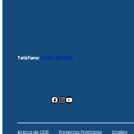
Teléfono:
(340) 202-1221
Facebook
Instagram
YouTube
Acerca de ODR
Proyectos Prioritarios
Empleo