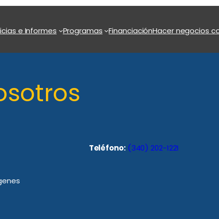
icias e Informes
Programas
Financiación
Hacer negocios co
osotros
Teléfono:
(340) 202-1221
rgenes