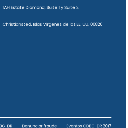
1AH Estate Diamond, Suite 1 y Suite 2
Christiansted, Islas Vírgenes de los EE. UU. 00820
DBG-DR
Denunciar fraude
Eventos CDBG-DR 2017