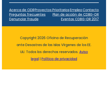
Acerca de ODR
Proyectos Prioritarios
Empleo
Contacto
Preguntas frecuentes
Plan de acción de CDBG-DR
Denunciar fraude
Eventos CDBG-DR 2017
Copyright 2026 Oficina de Recuperación
ante Desastres de las Islas Vírgenes de los EE.
UU. Todos los derechos reservados.
Aviso
legal
|
Política de privacidad