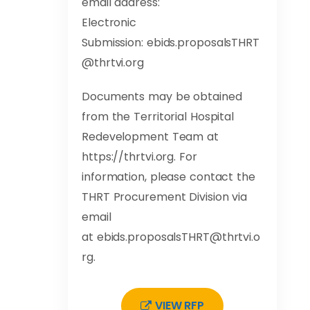
email address:
Electronic
Submission:
ebids.proposalsTHRT
@thrtvi.org
Documents may be obtained
from the Territorial Hospital
Redevelopment Team at
https://thrtvi.org. For
information, please contact the
THRT Procurement Division via
email
at
ebids.proposalsTHRT@thrtvi.o
rg
.
VIEW RFP