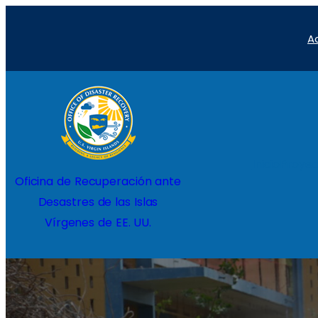
Saltar
A
al
contenido
Inicio
Proyec
Oficina de Recuperación ante
Desastres de las Islas
Vírgenes de EE. UU.