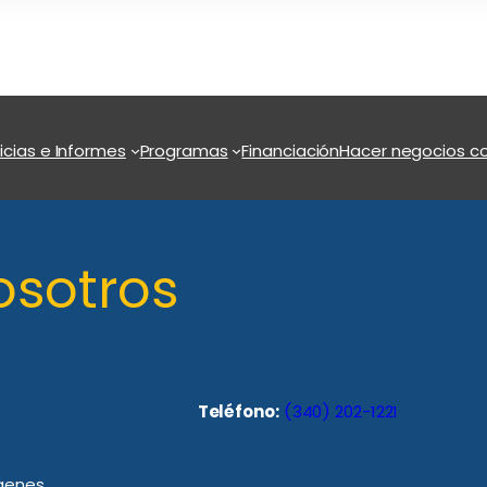
icias e Informes
Programas
Financiación
Hacer negocios co
osotros
Teléfono:
(340) 202-1221
rgenes