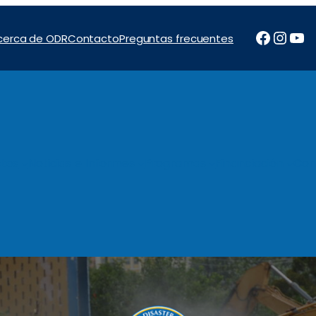
Facebo
Inst
Yo
cerca de ODR
Contacto
Preguntas frecuentes
tos
Noticias e Informes
Programas
Financiación
Con