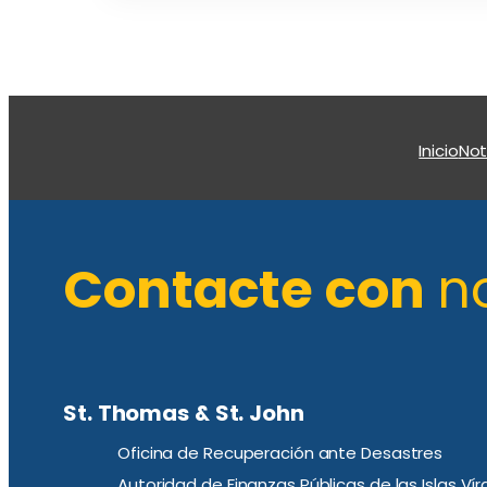
Inicio
Not
Contacte con
n
St. Thomas & St. John
Oficina de Recuperación ante Desastres
Autoridad de Finanzas Públicas de las Islas Ví