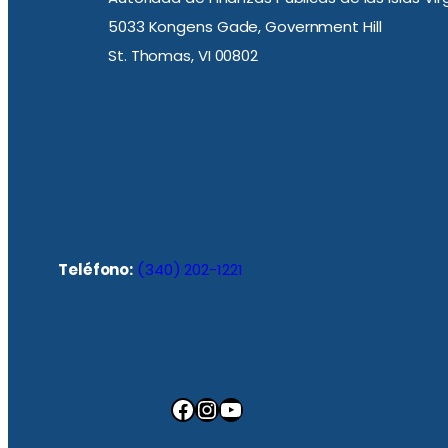
5033 Kongens Gade, Government Hill
St. Thomas, VI 00802
Teléfono:
(340) 202-1221
Facebook
Instagram
YouTube