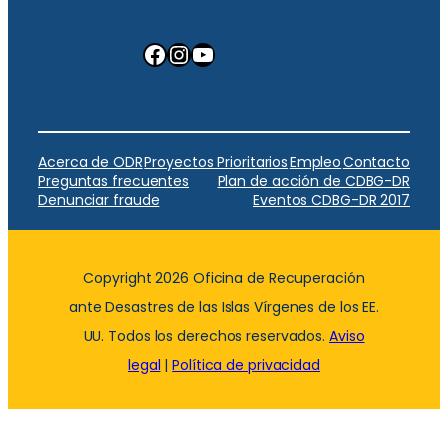
Facebook
Instagram
YouTube
Acerca de ODR
Proyectos Prioritarios
Empleo
Contacto
Preguntas frecuentes
Plan de acción de CDBG-DR
Denunciar fraude
Eventos CDBG-DR 2017
Copyright 2026 Oficina de Recuperación
ante Desastres de las Islas Vírgenes de los EE.
UU. Todos los derechos reservados.
Aviso
legal
|
Política de privacidad