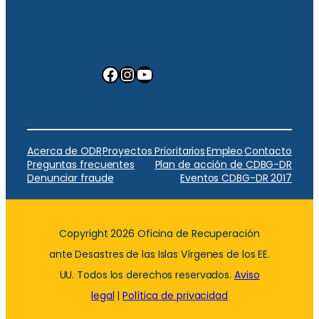
Facebook
Instagram
YouTube
Acerca de ODR
Proyectos Prioritarios
Empleo
Contacto
Preguntas frecuentes
Plan de acción de CDBG-DR
Denunciar fraude
Eventos CDBG-DR 2017
Copyright 2026 Oficina de Recuperación
ante Desastres de las Islas Vírgenes de los EE.
UU. Todos los derechos reservados.
Aviso
legal
|
Política de privacidad