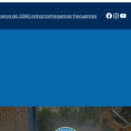
Facebo
Inst
Yo
cerca de ODR
Contacto
Preguntas frecuentes
tos
Noticias e Informes
Programas
Financiación
Con