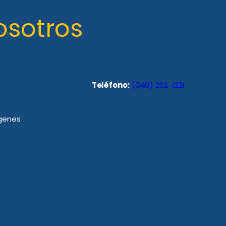
osotros
Teléfono:
(340) 202-1221
rgenes