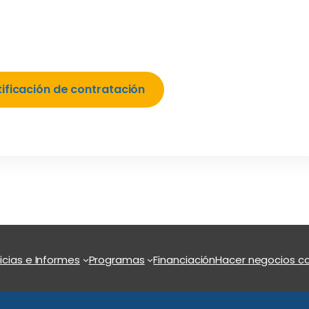
tificación de contratación
icias e Informes
Programas
Financiación
Hacer negocios co