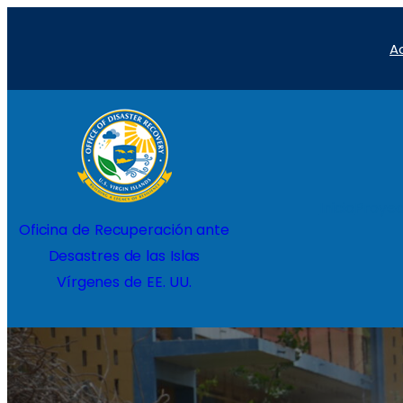
Saltar
A
al
contenido
Inicio
Proyec
Oficina de Recuperación ante
Desastres de las Islas
Vírgenes de EE. UU.