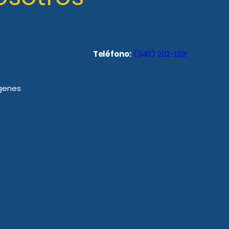
Teléfono:
(340) 202-1221
rgenes