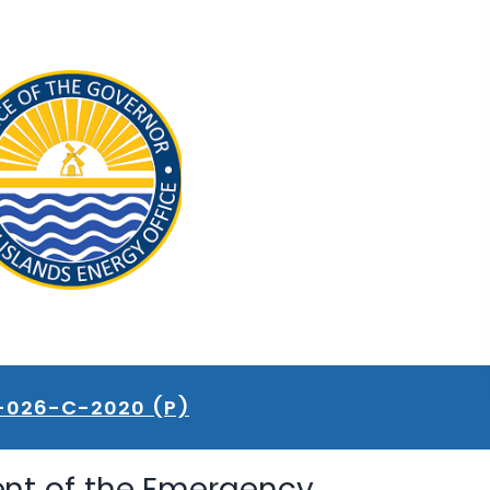
-026-C-2020 (P)
nt of the Emergency