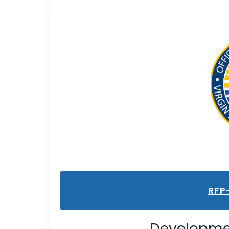
RFP
Developme