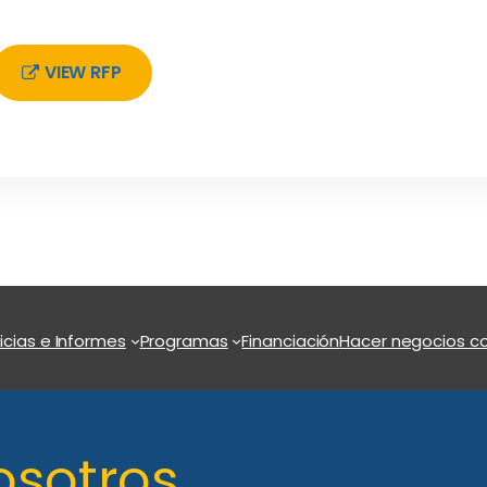
VIEW RFP
icias e Informes
Programas
Financiación
Hacer negocios co
osotros