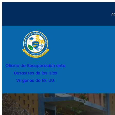
Saltar
A
al
contenido
Inicio
Proyec
Oficina de Recuperación ante
Desastres de las Islas
Vírgenes de EE. UU.