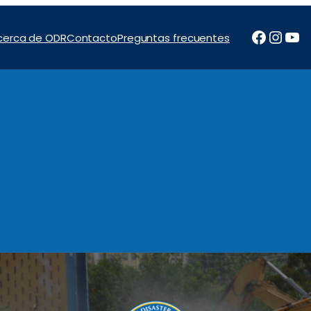
Facebo
Inst
Yo
cerca de ODR
Contacto
Preguntas frecuentes
tos
Noticias e Informes
Programas
Financiación
Con