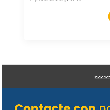
Inicio
Not
Contacte con
n