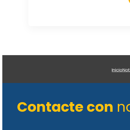
Inicio
Not
Contacte con
n