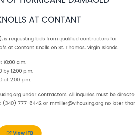
KNOLLS AT CONTANT
, is requesting bids from qualified contractors for
 at Contant Knolls on St. Thomas, Virgin Islands.
t 10:00 a.m.
0 by 12:00 p.m.
0 at 2:00 p.m.
ng.org under contractors. All inquiries must be directe
at (340) 777-8442 or
mmiller@vihousing.org
no later tha
View IFB