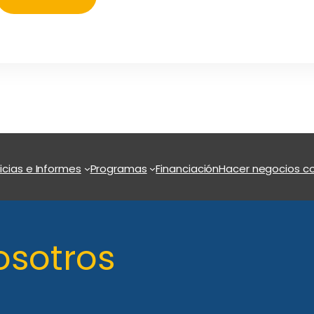
icias e Informes
Programas
Financiación
Hacer negocios co
osotros