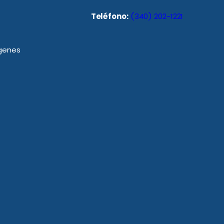
Teléfono:
(340) 202-1221
rgenes