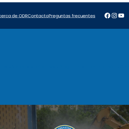
Facebo
Inst
Yo
cerca de ODR
Contacto
Preguntas frecuentes
tos
Noticias e Informes
Programas
Financiación
Con