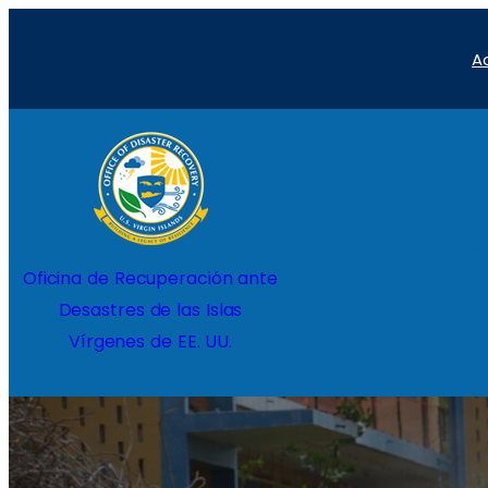
Saltar
A
al
contenido
Inicio
Proyec
Oficina de Recuperación ante
Desastres de las Islas
Vírgenes de EE. UU.