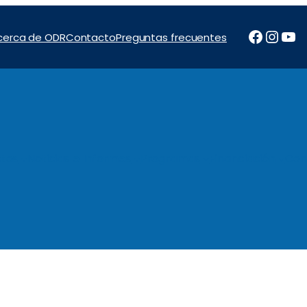
Facebo
Inst
Yo
cerca de ODR
Contacto
Preguntas frecuentes
tos
Noticias e Informes
Programas
Financiación
Con