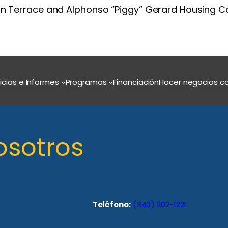
kson Terrace and Alphonso “Piggy” Gerard Housing 
icias e Informes
Programas
Financiación
Hacer negocios co
osotros
Teléfono:
(340) 202-1221