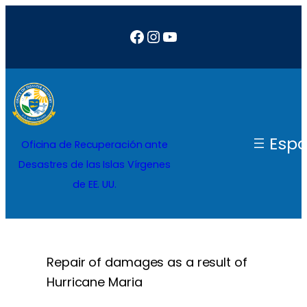
Saltar
Facebook
Instagram
YouTube
al
contenido
Espa
Oficina de Recuperación ante
Desastres de las Islas Vírgenes
de EE. UU.
Repair of damages as a result of
Hurricane Maria