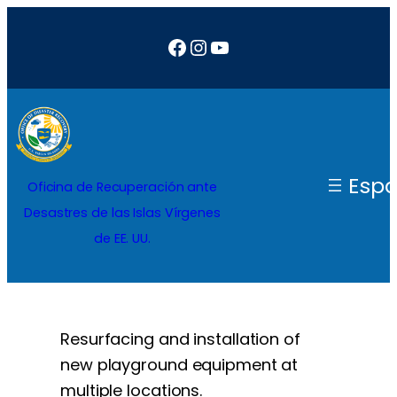
Saltar
Facebook
Instagram
YouTube
al
contenido
Espa
Oficina de Recuperación ante
Desastres de las Islas Vírgenes
de EE. UU.
Resurfacing and installation of
new playground equipment at
multiple locations.