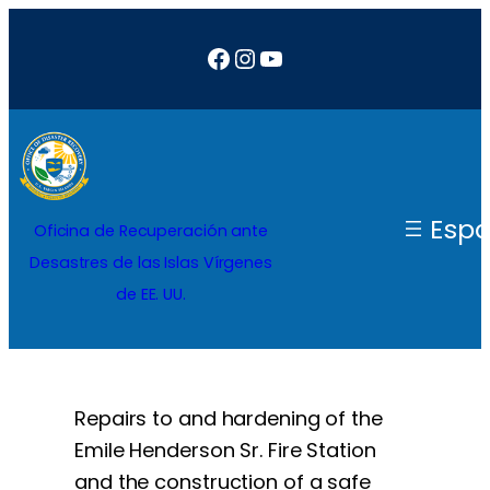
Saltar
Facebook
Instagram
YouTube
al
contenido
Espa
Oficina de Recuperación ante
Desastres de las Islas Vírgenes
de EE. UU.
Repairs to and hardening of the
Emile Henderson Sr. Fire Station
and the construction of a safe