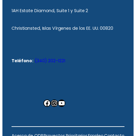
1AH Estate Diamond, Suite 1 y Suite 2
Christiansted, Islas Vírgenes de los EE. UU. 00820
Teléfono:
(340) 202-1221
Facebook
Instagram
YouTube
Acerca de ODR
Proyectos Prioritarios
Empleo
Contacto