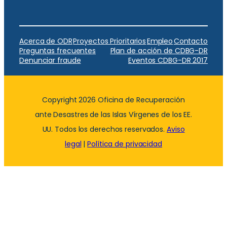
Acerca de ODR
Proyectos Prioritarios
Empleo
Contacto
Preguntas frecuentes
Plan de acción de CDBG-DR
Denunciar fraude
Eventos CDBG-DR 2017
Copyright 2026 Oficina de Recuperación
ante Desastres de las Islas Vírgenes de los EE.
UU. Todos los derechos reservados.
Aviso
legal
|
Política de privacidad