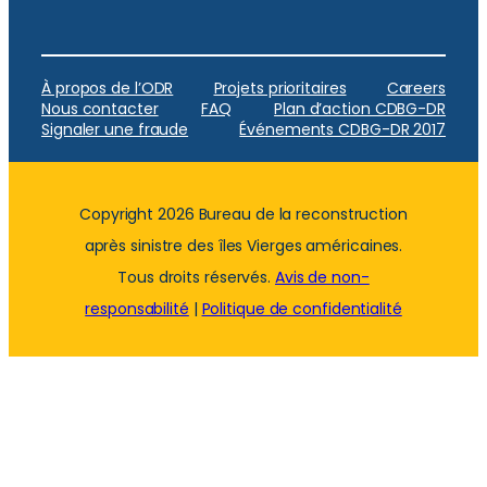
À propos de l’ODR
Projets prioritaires
Careers
Nous contacter
FAQ
Plan d’action CDBG-DR
Signaler une fraude
Événements CDBG-DR 2017
Copyright 2026 Bureau de la reconstruction
après sinistre des îles Vierges américaines.
Tous droits réservés.
Avis de non-
responsabilité
|
Politique de confidentialité