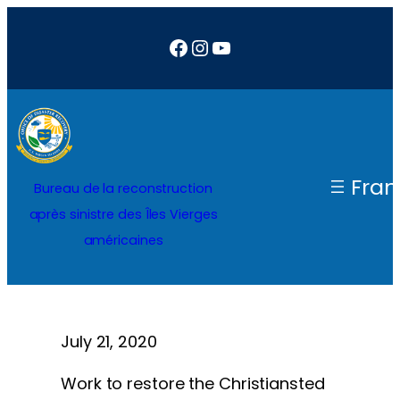
Aller
Facebook
Instagram
YouTube
au
contenu
Fran
Bureau de la reconstruction
après sinistre des Îles Vierges
américaines
July 21, 2020
Work to restore the Christiansted