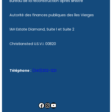
Bureau de la reconstruction après sinistre
Autorité des finances publiques des îles Vierges
1AH Estate Diamond, Suite 1 et Suite 2
Christiansted U.S.V.I. 00820
Téléphone :
(340)202-1221
Facebook
Instagram
YouTube