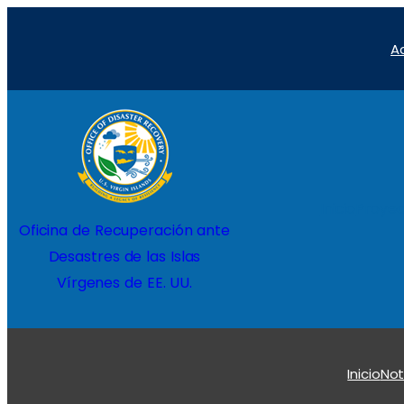
A
Inicio
Proyec
Oficina de Recuperación ante
Desastres de las Islas
Vírgenes de EE. UU.
Inicio
Not