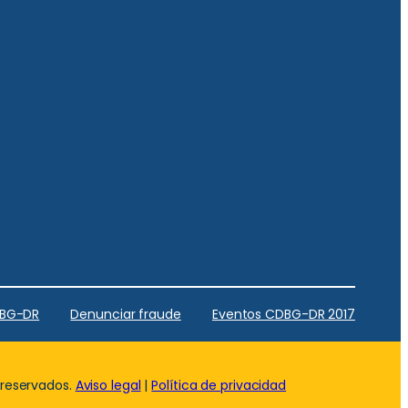
DBG-DR
Denunciar fraude
Eventos CDBG-DR 2017
 reservados.
Aviso legal
|
Política de privacidad