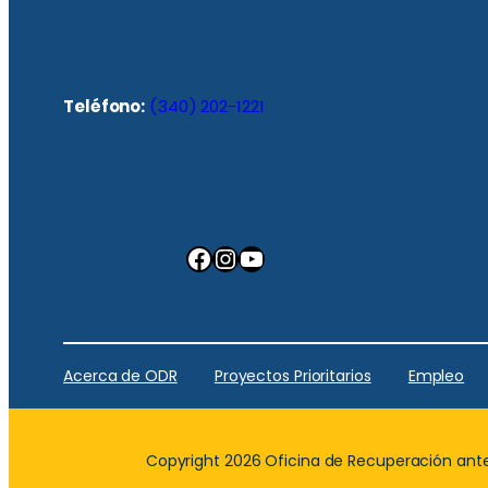
Teléfono:
(340) 202-1221
Facebook
Instagram
YouTube
Acerca de ODR
Proyectos Prioritarios
Empleo
Copyright 2026 Oficina de Recuperación ante 