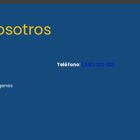
osotros
Teléfono:
(340) 202-1221
rgenes