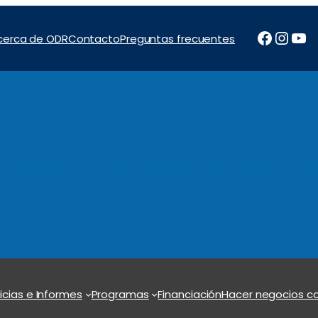
Facebo
Inst
Yo
cerca de ODR
Contacto
Preguntas frecuentes
tos
Noticias e Informes
Programas
Financiación
Con
icias e Informes
Programas
Financiación
Hacer negocios co