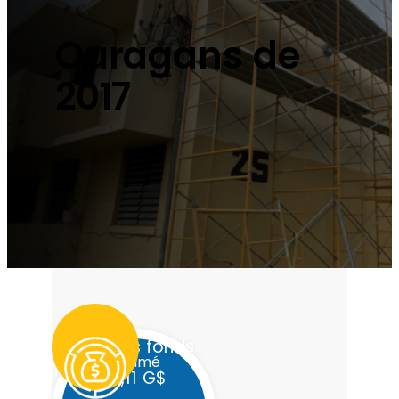
Ouragans de
2017
Tous les fonds
résumé
25,11 G$