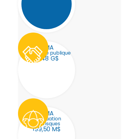
FEMA
Assistance publique
21,48 G$
FEMA
Atténuation
des risques
199,50 M$