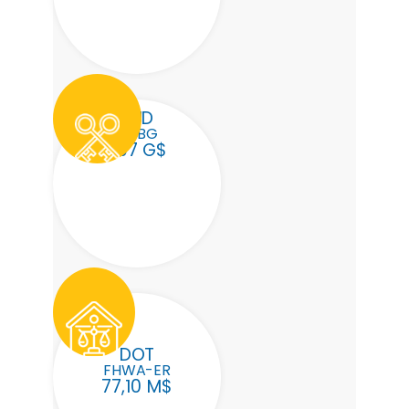
HUD
CDBG
1,07 G$
DOT
FHWA-ER
77,10 M$