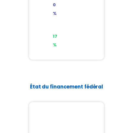
120 %
0
%
Dépens
17
é 17 %
%
État du financement fédéral
21,48