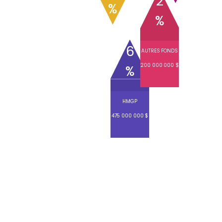
2
%
%
6
AUTRES FONDS
200 000 000 $
%
HMGP
475 000 000 $