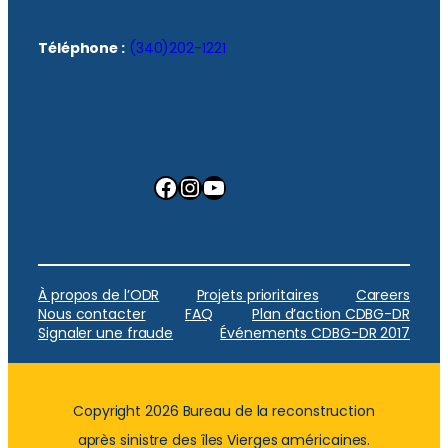
Téléphone :
(340)202-1221
Facebook
Instagram
YouTube
À propos de l’ODR
Projets prioritaires
Careers
Nous contacter
FAQ
Plan d’action CDBG-DR
Signaler une fraude
Événements CDBG-DR 2017
Copyright 2026 Bureau de la reconstruction
après sinistre des îles Vierges américaines.