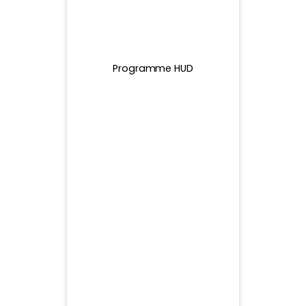
25 G$
Programme HUD
21,48
25 G$
25 G$
25 G$