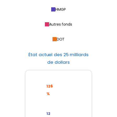
HMGP
Autres fonds
DOT
État actuel des 25 milliards
de dollars
Alloué
126
126 %
%
Engagé
12