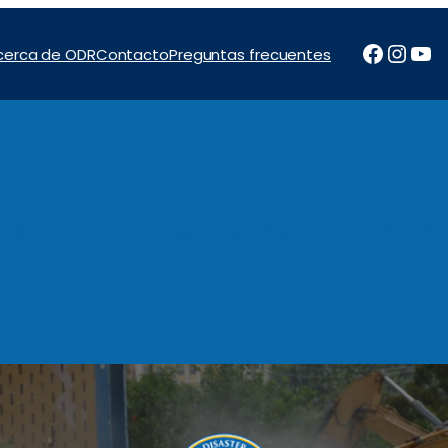
Facebo
Inst
Yo
cerca de ODR
Contacto
Preguntas frecuentes
tos
Noticias e Informes
Programas
Financiación
Con