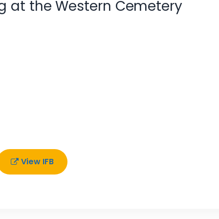
g at the Western Cemetery
View IFB