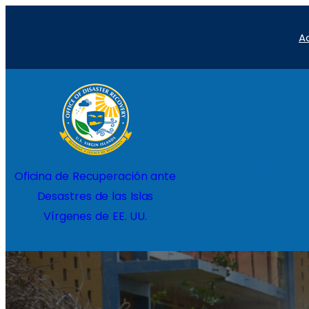
Saltar
A
al
contenido
Inicio
Proyec
Oficina de Recuperación ante
Desastres de las Islas
Vírgenes de EE. UU.