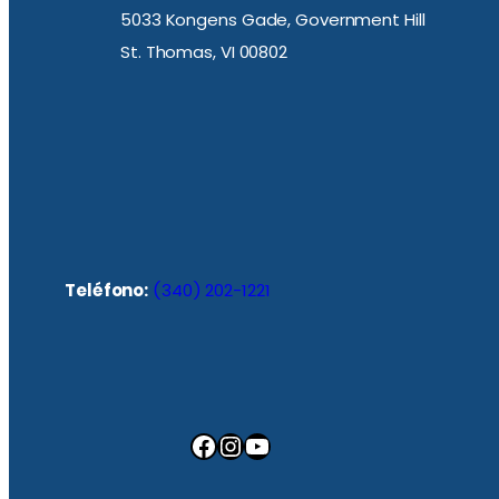
5033 Kongens Gade, Government Hill
St. Thomas, VI 00802
Teléfono:
(340) 202-1221
Facebook
Instagram
YouTube