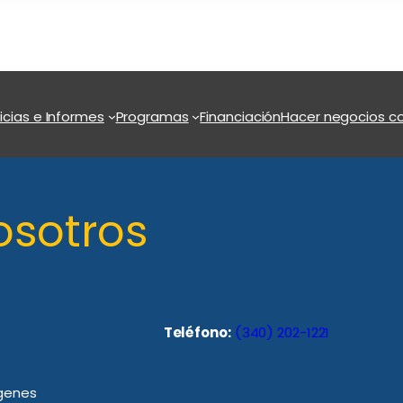
icias e Informes
Programas
Financiación
Hacer negocios co
osotros
Teléfono:
(340) 202-1221
rgenes