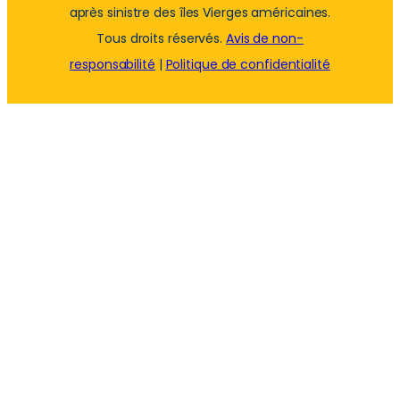
après sinistre des îles Vierges américaines.
Tous droits réservés.
Avis de non-
responsabilité
|
Politique de confidentialité