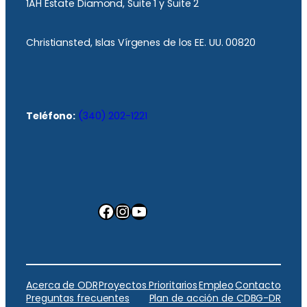
1AH Estate Diamond, Suite 1 y Suite 2
Christiansted, Islas Vírgenes de los EE. UU. 00820
Teléfono:
(340) 202-1221
Facebook
Instagram
YouTube
Acerca de ODR
Proyectos Prioritarios
Empleo
Contacto
Preguntas frecuentes
Plan de acción de CDBG-DR