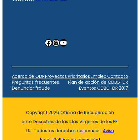
Facebook
Instagram
YouTube
Acerca de ODR
Proyectos Prioritarios
Empleo
Contacto
Preguntas frecuentes
Plan de acción de CDBG-DR
Denunciar fraude
Eventos CDBG-DR 2017
Copyright 2026 Oficina de Recuperación
ante Desastres de las Islas Vírgenes de los EE.
UU. Todos los derechos reservados.
Aviso
legal
|
Política de privacidad