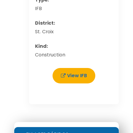
IFB
District:
St. Croix
Kind:
Construction
View IFB