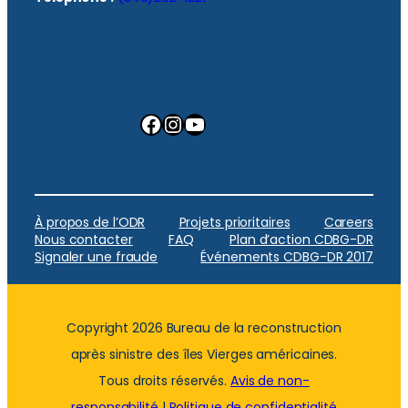
Facebook
Instagram
YouTube
À propos de l’ODR
Projets prioritaires
Careers
Nous contacter
FAQ
Plan d’action CDBG-DR
Signaler une fraude
Événements CDBG-DR 2017
Copyright 2026 Bureau de la reconstruction
après sinistre des îles Vierges américaines.
Tous droits réservés.
Avis de non-
responsabilité
|
Politique de confidentialité