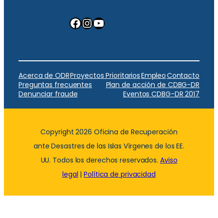
Facebook
Instagram
YouTube
Acerca de ODR
Proyectos Prioritarios
Empleo
Contacto
Preguntas frecuentes
Plan de acción de CDBG-DR
Denunciar fraude
Eventos CDBG-DR 2017
Copyright 2026 Oficina de Recuperación
ante Desastres de las Islas Vírgenes de los EE.
UU. Todos los derechos reservados.
Aviso
legal
|
Política de privacidad