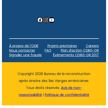
Facebook
Instagram
YouTube
À propos de l’ODR
Projets prioritaires
Careers
Nous contacter
FAQ
Plan d’action CDBG-DR
Signaler une fraude
Événements CDBG-DR 2017
Copyright 2026 Bureau de la reconstruction
après sinistre des îles Vierges américaines.
Tous droits réservés.
Avis de non-
responsabilité
|
Politique de confidentialité