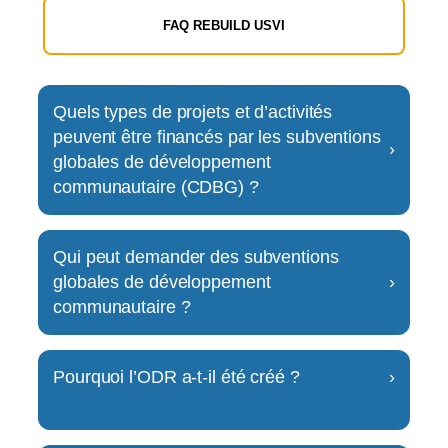
FAQ REBUILD USVI
Quels types de projets et d’activités
peuvent être financés par les subventions
›
globales de développement
communautaire (CDBG) ?
Pour être admissible au financement,
Qui peut demander des subventions
un projet doit inclure une ou plusieurs
globales de développement
›
des activités énumérées ci-dessous :
communautaire ?
Acquisition de biens immobiliers en
Les organisations à but non lucratif
lien avec une utilisation admissible,
telle que le développement d’une
Pourquoi l’ODR a-t-il été créé ?
›
enregistrées ou confessionnelles en
installation communautaire ;
règle et les entités gouvernementales
L’ODR a été créé pour servir de centre
Construction, reconstruction,
peuvent postuler. Les candidats
réhabilitation ou installation