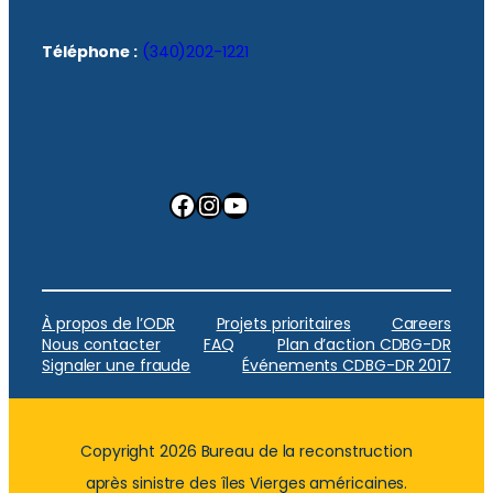
Téléphone :
(340)202-1221
Facebook
Instagram
YouTube
À propos de l’ODR
Projets prioritaires
Careers
Nous contacter
FAQ
Plan d’action CDBG-DR
Signaler une fraude
Événements CDBG-DR 2017
Copyright 2026 Bureau de la reconstruction
après sinistre des îles Vierges américaines.