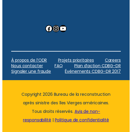
Facebook
Instagram
YouTube
À propos de l’ODR
Projets prioritaires
Careers
Nous contacter
FAQ
Plan d’action CDBG-DR
Signaler une fraude
Événements CDBG-DR 2017
Copyright 2026 Bureau de la reconstruction
après sinistre des îles Vierges américaines.
Tous droits réservés.
Avis de non-
responsabilité
|
Politique de confidentialité