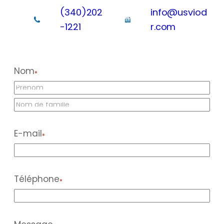
(340)202
info@usviod
-1221
r.com
Nom
*
P
r
N
é
o
n
E-mail
m
o
*
m
Téléphone
*