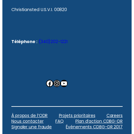
Christiansted U.S.V.I. 00820
Téléphone :
(340)202-1221
Facebook
Instagram
YouTube
À propos de l’ODR
Projets prioritaires
Careers
Nous contacter
FAQ
Plan d’action CDBG-DR
Signaler une fraude
Événements CDBG-DR 2017