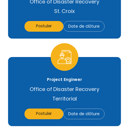
Office of Disaster Recovery
St. Croix
Postuler
Date de clôture
Project Engineer
Office of Disaster Recovery
Territorial
Postuler
Date de clôture