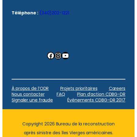
Téléphone :
(340)202-1221
Facebook
Instagram
YouTube
À propos de l’ODR
Projets prioritaires
Careers
Nous contacter
FAQ
Plan d’action CDBG-DR
Signaler une fraude
Événements CDBG-DR 2017
Copyright 2026 Bureau de la reconstruction
après sinistre des îles Vierges américaines.