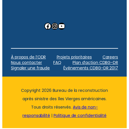
Facebook
Instagram
YouTube
À propos de l’ODR
Projets prioritaires
Careers
Nous contacter
FAQ
Plan d’action CDBG-DR
Signaler une fraude
Événements CDBG-DR 2017
Copyright 2026 Bureau de la reconstruction
après sinistre des îles Vierges américaines.
Tous droits réservés.
Avis de non-
responsabilité
|
Politique de confidentialité