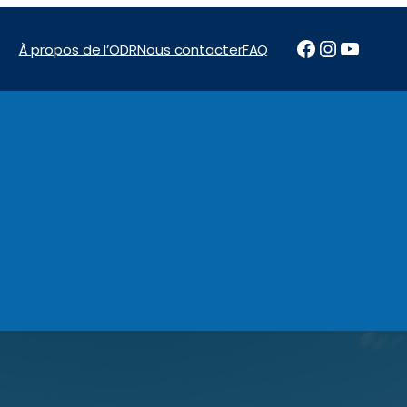
Facebook
Instagr
YouTu
À propos de l’ODR
Nous contacter
FAQ
News & Reports
Programs
Financement
Marchés pu