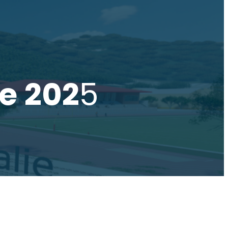
ie 202
5