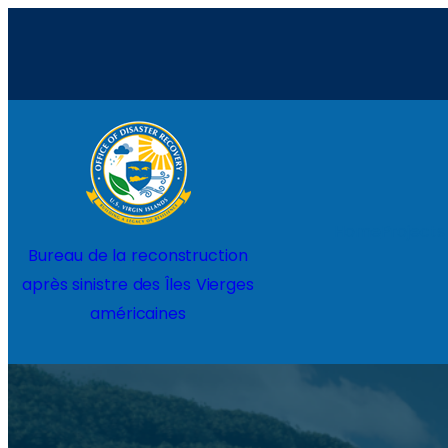
Home
Projects
Bureau de la reconstruction
après sinistre des Îles Vierges
américaines