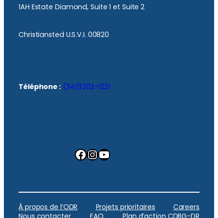
1AH Estate Diamond, Suite 1 et Suite 2
Christiansted U.S.V.I. 00820
Téléphone :
(340)202-1221
Facebook
Instagram
YouTube
À propos de l’ODR
Projets prioritaires
Careers
Nous contacter
FAQ
Plan d’action CDBG-DR