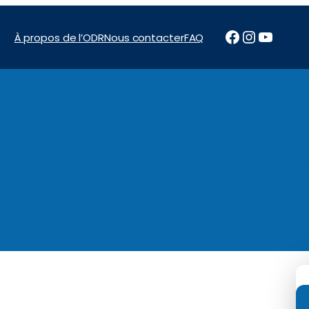
Facebook
Instagr
YouTu
À propos de l’ODR
Nous contacter
FAQ
News & Reports
Programs
Financement
Marchés pu