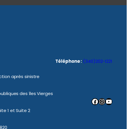
Téléphone :
(340)202-1221
tion après sinistre
ubliques des îles Vierges
Facebook
Instagram
YouTube
te 1 et Suite 2
0820