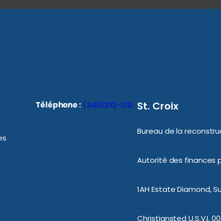
St. Croix
Téléphone :
(340)202-1221
Bureau de la reconstruc
es
Autorité des finances p
1AH Estate Diamond, Sui
Christiansted U.S.V.I. 0