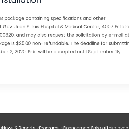
Installation
FB package containing specifications and other
at Gov. Juan F. Luis Hospital & Medical Center, 4007 Estat
s 00820, and may also request the solicitation by e-mail a
ckage is $25.00 non-refundable. The deadline for submitti
mber 2, 2020. Bids will be accepted until September 18,
e
News & Reports
Programs
Financement
Faire affaire avec