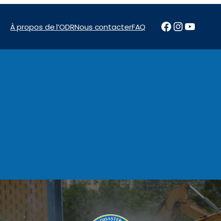
Facebook
Instagr
YouTu
À propos de l’ODR
Nous contacter
FAQ
News & Reports
Programs
Financement
Marchés pu