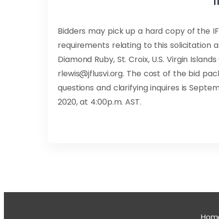
Bidders may pick up a hard copy of the I
requirements relating to this solicitation 
Diamond Ruby, St. Croix, U.S. Virgin Island
rlewis@jflusvi.org
. The cost of the bid pa
questions and clarifying inquires is Septe
2020, at 4:00p.m. AST.
Hom