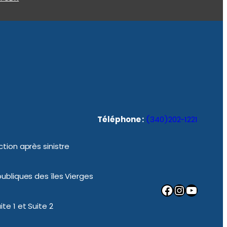
Téléphone :
(340)202-1221
tion après sinistre
ubliques des îles Vierges
Facebook
Instagram
YouTube
te 1 et Suite 2