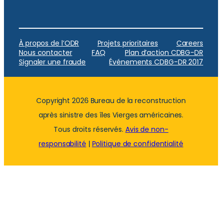
À propos de l’ODR
Projets prioritaires
Careers
Nous contacter
FAQ
Plan d’action CDBG-DR
Signaler une fraude
Événements CDBG-DR 2017
Copyright 2026 Bureau de la reconstruction
après sinistre des îles Vierges américaines.
Tous droits réservés.
Avis de non-
responsabilité
|
Politique de confidentialité