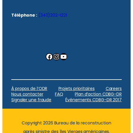
Téléphone :
(340)202-1221
Facebook
Instagram
YouTube
À propos de l’ODR
Projets prioritaires
Careers
Nous contacter
FAQ
Plan d’action CDBG-DR
Signaler une fraude
Événements CDBG-DR 2017
Copyright 2026 Bureau de la reconstruction
après sinistre des îles Vierges américaines.