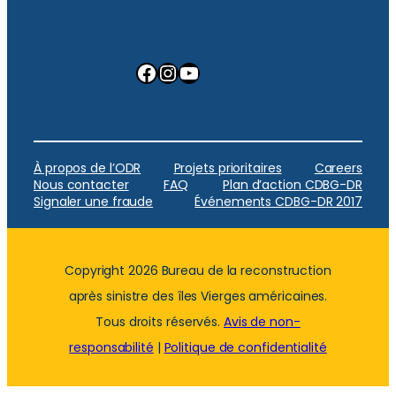
Facebook
Instagram
YouTube
À propos de l’ODR
Projets prioritaires
Careers
Nous contacter
FAQ
Plan d’action CDBG-DR
Signaler une fraude
Événements CDBG-DR 2017
Copyright 2026 Bureau de la reconstruction
après sinistre des îles Vierges américaines.
Tous droits réservés.
Avis de non-
responsabilité
|
Politique de confidentialité