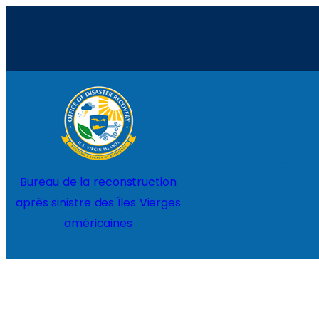
Aller
au
contenu
Home
Projects
Bureau de la reconstruction
après sinistre des Îles Vierges
américaines