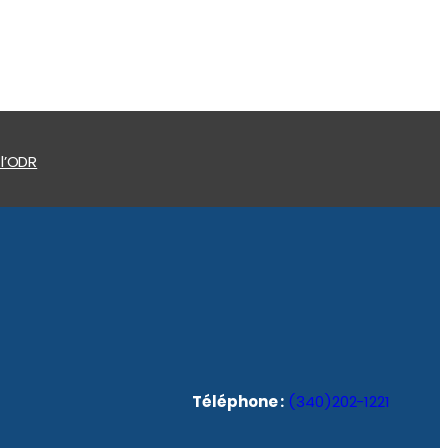
 l’ODR
Téléphone :
(340)202-1221