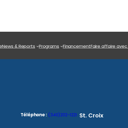
e
News & Reports
Programs
Financement
Faire affaire avec
St. Croix
Téléphone :
(340)202-1221