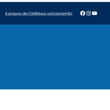
Facebook
Instagr
YouTu
À propos de l’ODR
Nous contacter
FAQ
News & Reports
Programs
Financement
Marchés pu