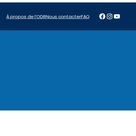
Facebook
Instagr
YouTu
À propos de l’ODR
Nous contacter
FAQ
News & Reports
Programs
Financement
Marchés pu