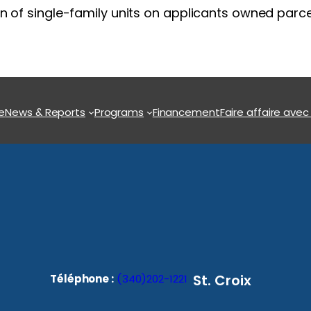
n of single-family units on applicants owned parcel
e
News & Reports
Programs
Financement
Faire affaire avec
St. Croix
Téléphone :
(340)202-1221