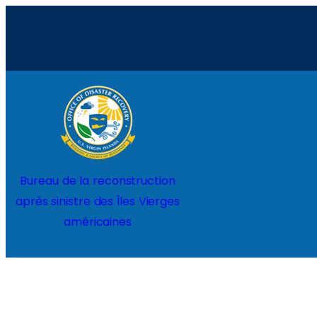
Aller
au
contenu
Home
Projects
Bureau de la reconstruction
après sinistre des Îles Vierges
américaines