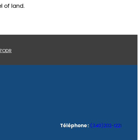
 of land.
 l’ODR
Téléphone :
(340)202-1221