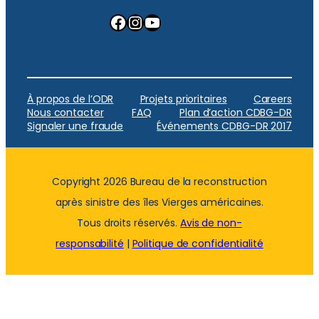
Facebook
Instagram
YouTube
À propos de l’ODR
Projets prioritaires
Careers
Nous contacter
FAQ
Plan d’action CDBG-DR
Signaler une fraude
Événements CDBG-DR 2017
Copyright 2026 Bureau de la reconstruction
après sinistre des îles Vierges américaines.
Tous droits réservés.
Avis de non-
responsabilité
|
Politique de confidentialité