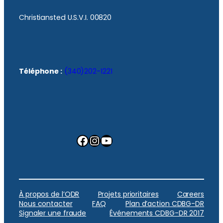
Christiansted U.S.V.I. 00820
Téléphone :
(340)202-1221
Facebook
Instagram
YouTube
À propos de l’ODR
Projets prioritaires
Careers
Nous contacter
FAQ
Plan d’action CDBG-DR
Signaler une fraude
Événements CDBG-DR 2017